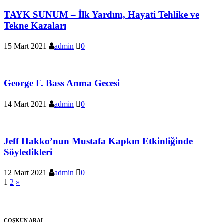
TAYK SUNUM – İlk Yardım, Hayati Tehlike ve
Tekne Kazaları
15 Mart 2021
admin
0
George F. Bass Anma Gecesi
14 Mart 2021
admin
0
Jeff Hakko’nun Mustafa Kapkın Etkinliğinde
Söyledikleri
12 Mart 2021
admin
0
Yazı
1
2
»
sayfalaması
COŞKUN ARAL