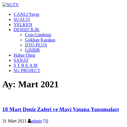
CANLI Yayın
SUALTI
YELKEN
DENİZCİLİK
Cem Gürdeniz
Gökhan Karakaş
DTO PLUS
GISBIR
Haber Ötesi
SANAT
S T R E A M
SG PROJECT
Ay:
Mart 2021
18 Mart Deniz Zaferi ve Mavi Vatana Yansımaları
31 Mart 2021
admin
0