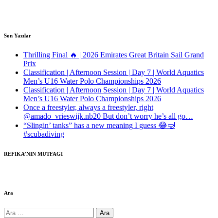
Son Yazılar
Thrilling Final 🔥 | 2026 Emirates Great Britain Sail Grand
Prix
Classification | Afternoon Session | Day 7 | World Aquatics
Men’s U16 Water Polo Championships 2026
Classification | Afternoon Session | Day 7 | World Aquatics
Men’s U16 Water Polo Championships 2026
Once a freestyler, always a freestyler, right
@amado_vrieswijk.nb20 But don’t worry he’s all go…
“Slingin’ tanks” has a new meaning I guess 😂🤿
#scubadiving
REFIKA’NIN MUTFAGI
Ara
Arama: