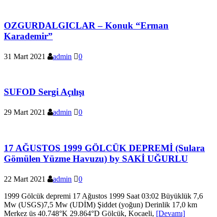
OZGURDALGICLAR – Konuk “Erman
Karademir”
31 Mart 2021
admin
0
SUFOD Sergi Açılışı
29 Mart 2021
admin
0
17 AĞUSTOS 1999 GÖLCÜK DEPREMİ (Sulara
Gömülen Yüzme Havuzu) by SAKİ UĞURLU
22 Mart 2021
admin
0
1999 Gölcük depremi 17 Ağustos 1999 Saat 03:02 Büyüklük 7,6
Mw (USGS)7,5 Mw (UDİM) Şiddet (yoğun) Derinlik 17,0 km
Merkez üs 40.748°K 29.864°D Gölcük, Kocaeli,
[Devamı]