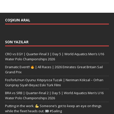
COŞKUN ARAL
SON YAZILAR
CRO vs EGY | Quarter-Final 3 | Day 5 | World Aquatics Men’s U16
Water Polo Championships 2026
Dramatic Event!!
| All Races | 2026 Emirates Great Britain Sail
Grand Prix
Fosforlu’nun Oyunu: Kıtıpiyoza Tuzak | Neriman Köksal – Orhan
Günşiray Siyah Beyaz Eski Türk Filmi
BRA vs SRB | Quarter-Final 2 | Day 5 | World Aquatics Men’s U16
Water Polo Championships 2026
Putting in the work.
Someone’s got to keep an eye on things
while the fleet heads out.
#Sailing