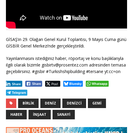
GİSAŞ’ın 29. Olağan Genel Kurul Toplantısı, 9 Mayıs Cuma günü
GİSBİR Genel Merkezi’nde gerçekleştirildi.
Yayınlanmasını istediğiniz haber, röportaj ve konu başlıklarıyla
ilgili olarak bizimle gisbirtv@prosentez.com adresinden temasa
geçebilirsiniz. #gisbir #Turkishshipbuilding #tersane yt:cc=on
Post
Bluesky
Whatsapp
Share
Share
Telegram
BIRLIK
DENIZ
DENIZCI
GEMI
HABER
INŞAAT
SANAYI