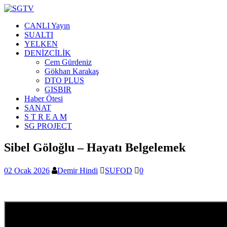
CANLI Yayın
SUALTI
YELKEN
DENİZCİLİK
Cem Gürdeniz
Gökhan Karakaş
DTO PLUS
GISBIR
Haber Ötesi
SANAT
S T R E A M
SG PROJECT
Sibel Göloğlu – Hayatı Belgelemek
02 Ocak 2026
Demir Hindi
SUFOD
0