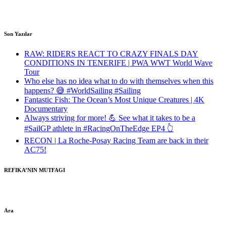
Son Yazılar
RAW: RIDERS REACT TO CRAZY FINALS DAY
CONDITIONS IN TENERIFE | PWA WWT World Wave
Tour
Who else has no idea what to do with themselves when this
happens? 😅 #WorldSailing #Sailing
Fantastic Fish: The Ocean’s Most Unique Creatures | 4K
Documentary
Always striving for more! 💪 See what it takes to be a
#SailGP athlete in #RacingOnTheEdge EP4 👆
RECON | La Roche-Posay Racing Team are back in their
AC75!
REFIKA’NIN MUTFAGI
Ara