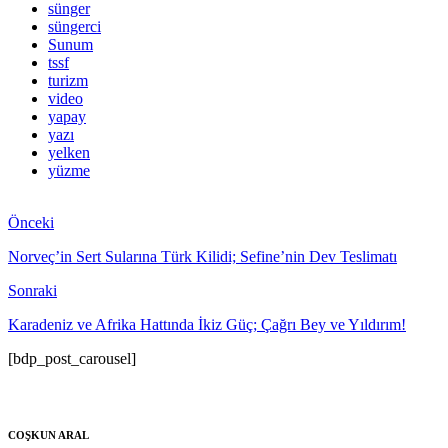
sünger
süngerci
Sunum
tssf
turizm
video
yapay
yazı
yelken
yüzme
Önceki
Norveç’in Sert Sularına Türk Kilidi; Sefine’nin Dev Teslimatı
Sonraki
Karadeniz ve Afrika Hattında İkiz Güç; Çağrı Bey ve Yıldırım!
[bdp_post_carousel]
COŞKUN ARAL