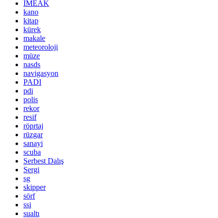
İMEAK
kano
kitap
kürek
makale
meteoroloji
müze
nasds
navigasyon
PADI
pdi
polis
rekor
resif
röprtaj
rüzgar
sanayi
scuba
Serbest Dalış
Sergi
sg
skipper
sörf
ssi
sualtı