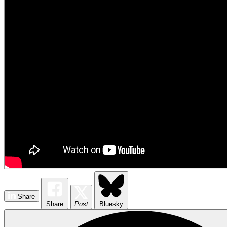
Share
Share
Post
Bluesky