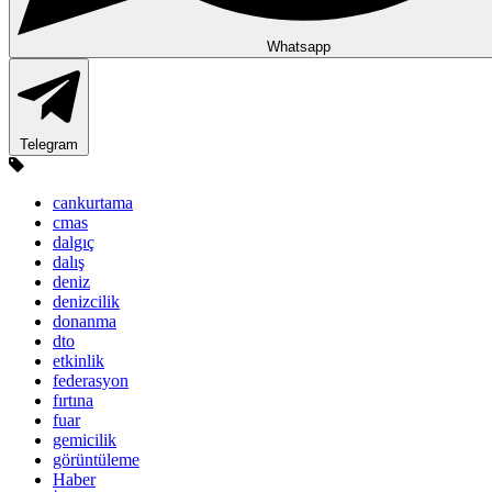
Whatsapp
Telegram
cankurtama
cmas
dalgıç
dalış
deniz
denizcilik
donanma
dto
etkinlik
federasyon
fırtına
fuar
gemicilik
görüntüleme
Haber